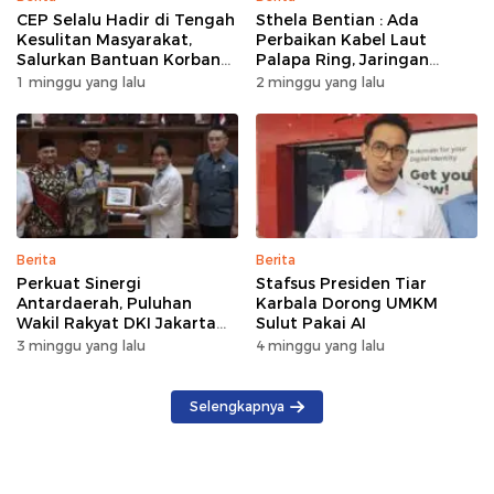
CEP Selalu Hadir di Tengah
Sthela Bentian : Ada
Kesulitan Masyarakat,
Perbaikan Kabel Laut
Salurkan Bantuan Korban
Palapa Ring, Jaringan
Kebakaran di Wanea
Internet di Talaud,
1 minggu yang lalu
2 minggu yang lalu
Sangihe, dan Sitaro
Terganggu Sementara
Berita
Berita
Perkuat Sinergi
Stafsus Presiden Tiar
Antardaerah, Puluhan
Karbala Dorong UMKM
Wakil Rakyat DKI Jakarta
Sulut Pakai AI
Gelar Kunker di DPRD Sulut
3 minggu yang lalu
4 minggu yang lalu
Selengkapnya