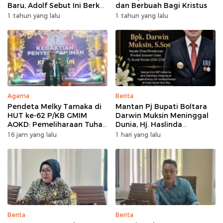
Baru, Adolf Sebut Ini Berkat
dan Berbuah Bagi Kristus
Dukungan Dari Berbagai
1 tahun yang lalu
1 tahun yang lalu
Elemen
Agama
Berita
Pendeta Melky Tamaka di
Mantan Pj Bupati Boltara
HUT ke-62 P/KB GMIM
Darwin Muksin Meninggal
AOKD: Pemeliharaan Tuhan
Dunia, Hj. Haslinda
Adalah Berkat Terbesar
Rotinsulu Sampaikan Turut
16 jam yang lalu
1 hari yang lalu
Berdukacita dan Sebut
Almarhum Sosok
Berdedikasi
Berita
Berita