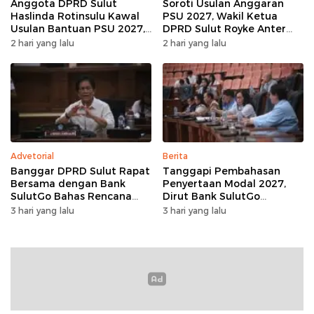
Anggota DPRD Sulut
Soroti Usulan Anggaran
Haslinda Rotinsulu Kawal
PSU 2027, Wakil Ketua
Usulan Bantuan PSU 2027,
DPRD Sulut Royke Anter
BMR Diharap Jadi
Minta Perkimtan Turun
2 hari yang lalu
2 hari yang lalu
Perhatian
Lapangan
Advetorial
Berita
Banggar DPRD Sulut Rapat
Tanggapi Pembahasan
Bersama dengan Bank
Penyertaan Modal 2027,
SulutGo Bahas Rencana
Dirut Bank SulutGo
Penyertaan Modal Rp30
Jelaskan Pentingnya
3 hari yang lalu
3 hari yang lalu
Miliar pada KUA-PPAS 2027
Skema KUB