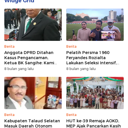
Widge Grid
Berita
Berita
Anggota DPRD Ditahan
Pelatih Persma 1960
Kasus Pengancaman,
Feryandes Rozialta
Ketua BK Sangihe: Kami
Lakukan Seleksi Intensif,
Prihatin, Tapi Hormati
Cari Pemain Cepat
8 bulan yang lalu
8 bulan yang lalu
Proses Hukum
Adaptasi​
Berita
Berita
Kabupaten Talaud Selatan
HUT ke-39 Remaja AOKD,
Masuk Daerah Otonom
MEP Ajak Pancarkan Kasih