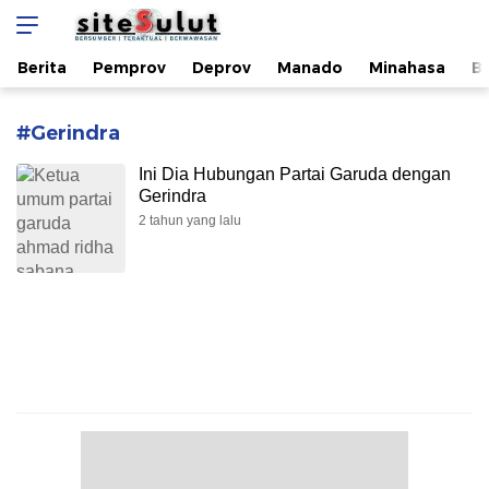
sitesulut.com
Bersumber | Teraktual | Berwawasan
Berita
Pemprov
Deprov
Manado
Minahasa
B
#Gerindra
Ini Dia Hubungan Partai Garuda dengan
Gerindra
2 tahun yang lalu