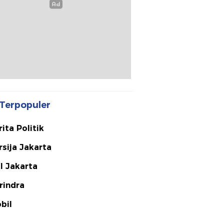
Terpopuler
rita Politik
rsija Jakarta
I Jakarta
rindra
bil