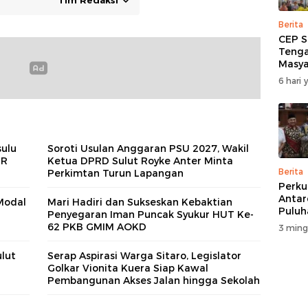
Tim Redaksi
Berita
CEP S
Tenga
Masya
Salur
6 hari 
Korba
di Wa
sulu
Soroti Usulan Anggaran PSU 2027, Wakil
MR
Ketua DPRD Sulut Royke Anter Minta
Berita
Perkimtan Turun Lapangan
Perku
Antar
Modal
Mari Hadiri dan Sukseskan Kebaktian
Puluh
Penyegaran Iman Puncak Syukur HUT Ke-
Rakya
62 PKB GMIM AOKD
3 ming
Gelar
DPRD 
lut
Serap Aspirasi Warga Sitaro, Legislator
Golkar Vionita Kuera Siap Kawal
Pembangunan Akses Jalan hingga Sekolah​