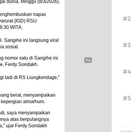
l dunia, Minggu (8/3/2026).
 menghembuskan napas
#2
 Darurat (IGD) RSU
09.30 WITA.
 Sangihe ini langsung viral
#3
a sosial.
g nomor satu di Sangihe ini
e, Ferdy Sondakh.
#4
gi tadi di RS Liungkendage,”
yang berat, menyampaikan
#5
 kepergian almarhum.
adi, saya menyampaikan
mnya atas berpulangnya
” ujar Ferdy Sondakh