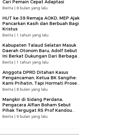
Cari Pemain Cepat Adaptasi​
Berita |
8 bulan yang lalu
HUT ke-39 Remaja AOKD, MEP Ajak
Pancarkan Kasih dan Berbuah Bagi
Kristus
Berita |
1 tahun yang lalu
Kabupaten Talaud Selatan Masuk
Daerah Otonom Baru, Adolf Sebut
Ini Berkat Dukungan Dari Berbagai
Elemen
Berita |
1 tahun yang lalu
Anggota DPRD Ditahan Kasus
Pengancaman, Ketua BK Sangihe:
Kami Prihatin, Tapi Hormati Proses
Hukum
Berita |
8 bulan yang lalu
Mangkir di Sidang Perdana,
Pengacara Alfian Boham Sebut
Pihak Tergugat RS Prof Kandou
Tunjukan Sikap Tidak Terpuji
Berita |
9 bulan yang lalu