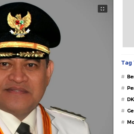
Tag 
#
Be
#
Pe
#
DK
#
Ge
#
Mo