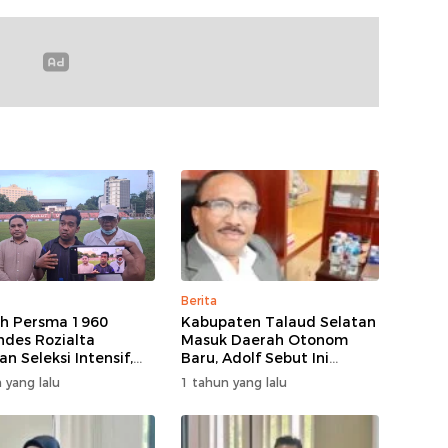
Berita
ih Persma 1960
Kabupaten Talaud Selatan
ndes Rozialta
Masuk Daerah Otonom
n Seleksi Intensif,
Baru, Adolf Sebut Ini
Pemain Cepat
Berkat Dukungan Dari
 yang lalu
1 tahun yang lalu
asi​
Berbagai Elemen