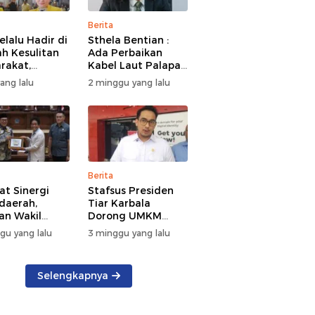
Berita
elalu Hadir di
Sthela Bentian :
h Kesulitan
Ada Perbaikan
rakat,
Kabel Laut Palapa
kan Bantuan
Ring, Jaringan
yang lalu
2 minggu yang lalu
n Kebakaran
Internet di Talaud,
nea
Sangihe, dan Sitaro
Terganggu
Sementara
Berita
at Sinergi
Stafsus Presiden
daerah,
Tiar Karbala
an Wakil
Dorong UMKM
t DKI Jakarta
Sulut Pakai AI
gu yang lalu
3 minggu yang lalu
 Kunker di
Sulut
Selengkapnya