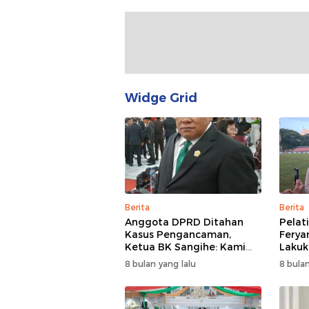
Widge Grid
Berita
Berita
Anggota DPRD Ditahan
Pelat
Kasus Pengancaman,
Ferya
Ketua BK Sangihe: Kami
Lakuka
Prihatin, Tapi Hormati
Cari 
8 bulan yang lalu
8 bulan
Proses Hukum
Adapt