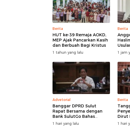
Berita
Berita
HUT ke-39 Remaja AOKD,
Anggo
MEP Ajak Pancarkan Kasih
Hasli
dan Berbuah Bagi Kristus
Usula
BMR D
1 tahun yang lalu
1 jam y
Perha
Advetorial
Berita
Banggar DPRD Sulut
Tang
Rapat Bersama dengan
Penye
Bank SulutGo Bahas
Dirut
Rencana Penyertaan
Jelas
1 hari yang lalu
1 hari 
Modal Rp30 Miliar pada
Skem