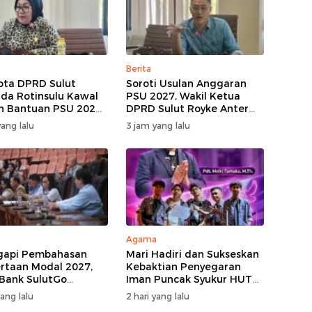
Berita
ta DPRD Sulut
Soroti Usulan Anggaran
nda Rotinsulu Kawal
PSU 2027, Wakil Ketua
n Bantuan PSU 2027,
DPRD Sulut Royke Anter
iharap Jadi
Minta Perkimtan Turun
ang lalu
3 jam yang lalu
tian
Lapangan
Agama
gapi Pembahasan
Mari Hadiri dan Sukseskan
rtaan Modal 2027,
Kebaktian Penyegaran
 Bank SulutGo
Iman Puncak Syukur HUT
kan Pentingnya
Ke-62 PKB GMIM AOKD
yang lalu
2 hari yang lalu
a KUB