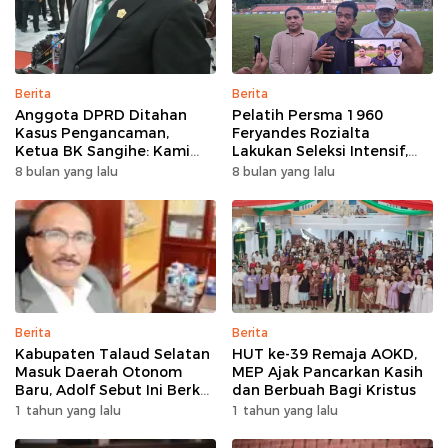
Berita
Berita
Anggota DPRD Ditahan
Pelatih Persma 1960
Kasus Pengancaman,
Feryandes Rozialta
Ketua BK Sangihe: Kami
Lakukan Seleksi Intensif,
Prihatin, Tapi Hormati
Cari Pemain Cepat
8 bulan yang lalu
8 bulan yang lalu
Proses Hukum
Adaptasi​
Berita
Berita
Kabupaten Talaud Selatan
HUT ke-39 Remaja AOKD,
Masuk Daerah Otonom
MEP Ajak Pancarkan Kasih
Baru, Adolf Sebut Ini Berkat
dan Berbuah Bagi Kristus
Dukungan Dari Berbagai
1 tahun yang lalu
1 tahun yang lalu
Elemen