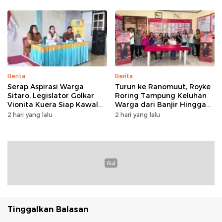
Berita
Berita
Serap Aspirasi Warga
Turun ke Ranomuut, Royke
Sitaro, Legislator Golkar
Roring Tampung Keluhan
Vionita Kuera Siap Kawal
Warga dari Banjir Hingga
Pembangunan Akses Jalan
Fasilitas Publik
2 hari yang lalu
2 hari yang lalu
hingga Sekolah​
Tinggalkan Balasan