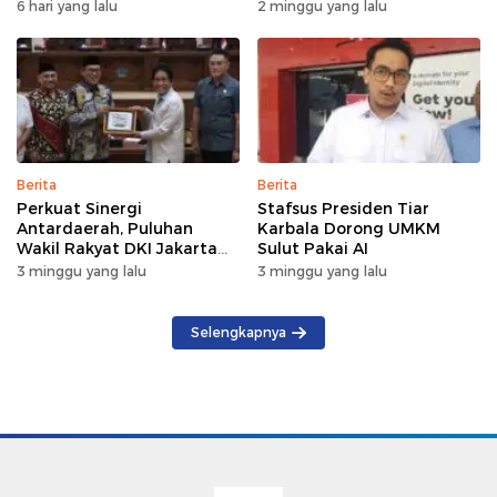
Kebakaran di Wanea
Internet di Talaud,
6 hari yang lalu
2 minggu yang lalu
Sangihe, dan Sitaro
Terganggu Sementara
Berita
Berita
Perkuat Sinergi
Stafsus Presiden Tiar
Antardaerah, Puluhan
Karbala Dorong UMKM
Wakil Rakyat DKI Jakarta
Sulut Pakai AI
Gelar Kunker di DPRD Sulut
3 minggu yang lalu
3 minggu yang lalu
Selengkapnya