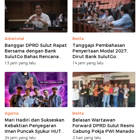
Advetorial
Berita
Banggar DPRD Sulut Rapat
Tanggapi Pembahasan
Bersama dengan Bank
Penyertaan Modal 2027,
SulutGo Bahas Rencana
Dirut Bank SulutGo
Penyertaan Modal Rp30
Jelaskan Pentingnya
13 jam yang lalu
14 jam yang lalu
Miliar pada KUA-PPAS 2027
Skema KUB
Agama
Berita
Mari Hadiri dan Sukseskan
Belasan Wartawan
Kebaktian Penyegaran
Forward DPRD Sulut Resmi
Iman Puncak Syukur HUT
Gabung Pokja PWI Manado
Ke-62 PKB GMIM AOKD
24 jam yang lalu
2 hari yang lalu