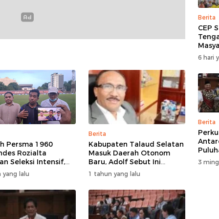
Berita
CEP S
Tenga
Masya
Salur
6 hari 
Korba
di Wa
Berita
Perku
Berita
Antar
ih Persma 1960
Kabupaten Talaud Selatan
Puluh
ndes Rozialta
Masuk Daerah Otonom
Rakya
n Seleksi Intensif,
Baru, Adolf Sebut Ini
3 ming
Gelar
Pemain Cepat
Berkat Dukungan Dari
 yang lalu
1 tahun yang lalu
DPRD 
asi​
Berbagai Elemen