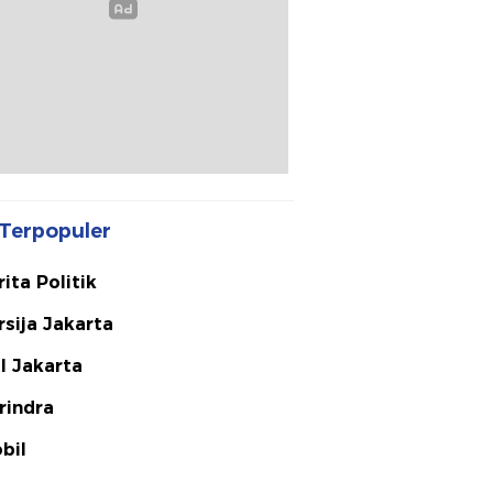
Terpopuler
rita Politik
rsija Jakarta
I Jakarta
rindra
bil