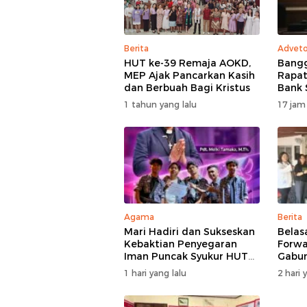
Berita
Adveto
HUT ke-39 Remaja AOKD,
Bangg
MEP Ajak Pancarkan Kasih
Rapat
dan Berbuah Bagi Kristus
Bank 
Renca
1 tahun yang lalu
17 jam
Modal
KUA-
Agama
Berita
Mari Hadiri dan Sukseskan
Belas
Kebaktian Penyegaran
Forwa
Iman Puncak Syukur HUT
Gabun
Ke-62 PKB GMIM AOKD
1 hari yang lalu
2 hari 