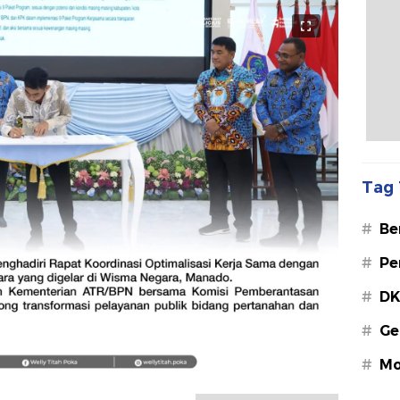
Tag 
#
Be
#
Pe
#
DK
#
Ge
#
Mo