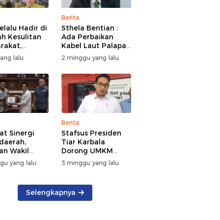
Berita
elalu Hadir di
Sthela Bentian :
h Kesulitan
Ada Perbaikan
rakat,
Kabel Laut Palapa
kan Bantuan
Ring, Jaringan
yang lalu
2 minggu yang lalu
n Kebakaran
Internet di Talaud,
nea
Sangihe, dan Sitaro
Terganggu
Sementara
Berita
at Sinergi
Stafsus Presiden
daerah,
Tiar Karbala
an Wakil
Dorong UMKM
t DKI Jakarta
Sulut Pakai AI
gu yang lalu
3 minggu yang lalu
 Kunker di
Sulut
Selengkapnya