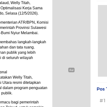
laud, Welly Titah,
 Optimalisasi Kerja Sama
o, Selasa (12/5/2026).
Kementerian ATR/BPN, Komisi
merintah Provinsi Sulawesi
e-Bumi Nyiur Melambai.
h membahas langkah-langkah
nahan dan tata ruang.
nan publik yang lebih
i di seluruh wilayah
onal
takan Welly Titah,
i Utara resmi ditetapkan
al dalam program penguatan
Pos 
 publik.
#1
pemacu bagi pemerintah