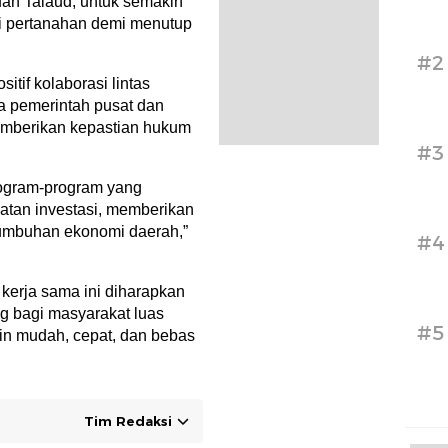
an Talaud, untuk semakin
i pertanahan demi menutup
#2
itif kolaborasi lintas
ara pemerintah pusat dan
emberikan kepastian hukum
#3
program-program yang
atan investasi, memberikan
umbuhan ekonomi daerah,”
#4
 kerja sama ini diharapkan
 bagi masyarakat luas
#5
in mudah, cepat, dan bebas
Tim Redaksi