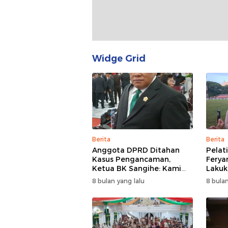
Widge Grid
Berita
Berita
Anggota DPRD Ditahan
Pelat
Kasus Pengancaman,
Ferya
Ketua BK Sangihe: Kami
Lakuka
Prihatin, Tapi Hormati
Cari 
8 bulan yang lalu
8 bulan
Proses Hukum
Adapt