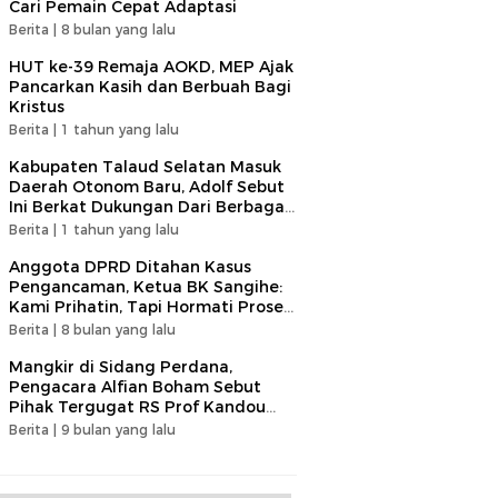
Cari Pemain Cepat Adaptasi​
Berita |
8 bulan yang lalu
HUT ke-39 Remaja AOKD, MEP Ajak
Pancarkan Kasih dan Berbuah Bagi
Kristus
Berita |
1 tahun yang lalu
Kabupaten Talaud Selatan Masuk
Daerah Otonom Baru, Adolf Sebut
Ini Berkat Dukungan Dari Berbagai
Elemen
Berita |
1 tahun yang lalu
Anggota DPRD Ditahan Kasus
Pengancaman, Ketua BK Sangihe:
Kami Prihatin, Tapi Hormati Proses
Hukum
Berita |
8 bulan yang lalu
Mangkir di Sidang Perdana,
Pengacara Alfian Boham Sebut
Pihak Tergugat RS Prof Kandou
Tunjukan Sikap Tidak Terpuji
Berita |
9 bulan yang lalu