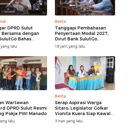
rial
Berita
ar DPRD Sulut
Tanggapi Pembahasan
 Bersama dengan
Penyertaan Modal 2027,
SulutGo Bahas
Dirut Bank SulutGo
na Penyertaan
Jelaskan Pentingnya
 yang lalu
18 jam yang lalu
 Rp30 Miliar pada
Skema KUB
PPAS 2027
Berita
an Wartawan
Serap Aspirasi Warga
rd DPRD Sulut Resmi
Sitaro, Legislator Golkar
g Pokja PWI Manado
Vionita Kuera Siap Kawal
Pembangunan Akses Jalan
yang lalu
3 hari yang lalu
hingga Sekolah​