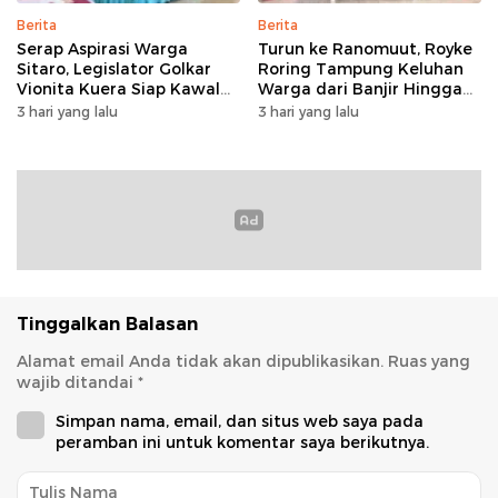
Berita
Berita
Serap Aspirasi Warga
Turun ke Ranomuut, Royke
Sitaro, Legislator Golkar
Roring Tampung Keluhan
Vionita Kuera Siap Kawal
Warga dari Banjir Hingga
Pembangunan Akses Jalan
Fasilitas Publik
3 hari yang lalu
3 hari yang lalu
hingga Sekolah​
Tinggalkan Balasan
Alamat email Anda tidak akan dipublikasikan.
Ruas yang
wajib ditandai
*
Simpan nama, email, dan situs web saya pada
peramban ini untuk komentar saya berikutnya.