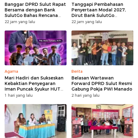
Banggar DPRD Sulut Rapat
Tanggapi Pembahasan
Bersama dengan Bank
Penyertaan Modal 2027,
SulutGo Bahas Rencana
Dirut Bank SulutGo
Penyertaan Modal Rp30
Jelaskan Pentingnya
22 jam yang lalu
22 jam yang lalu
Miliar pada KUA-PPAS 2027
Skema KUB
Agama
Berita
Mari Hadiri dan Sukseskan
Belasan Wartawan
Kebaktian Penyegaran
Forward DPRD Sulut Resmi
Iman Puncak Syukur HUT
Gabung Pokja PWI Manado
Ke-62 PKB GMIM AOKD
1 hari yang lalu
2 hari yang lalu