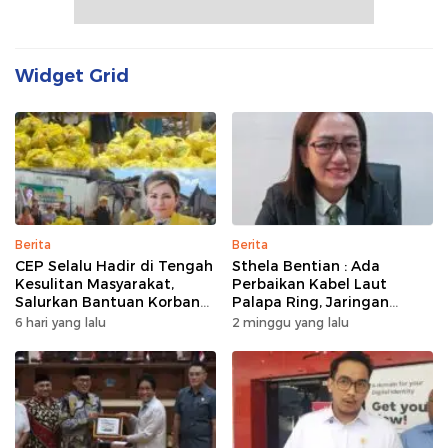
Widget Grid
Berita
Berita
CEP Selalu Hadir di Tengah
Sthela Bentian : Ada
Kesulitan Masyarakat,
Perbaikan Kabel Laut
Salurkan Bantuan Korban
Palapa Ring, Jaringan
Kebakaran di Wanea
Internet di Talaud,
6 hari yang lalu
2 minggu yang lalu
Sangihe, dan Sitaro
Terganggu Sementara