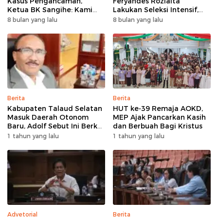
Kasus Pengancaman,
Feryandes Rozialta
Ketua BK Sangihe: Kami
Lakukan Seleksi Intensif,
Prihatin, Tapi Hormati
Cari Pemain Cepat
8 bulan yang lalu
8 bulan yang lalu
Proses Hukum
Adaptasi​
Berita
Berita
Kabupaten Talaud Selatan
HUT ke-39 Remaja AOKD,
Masuk Daerah Otonom
MEP Ajak Pancarkan Kasih
Baru, Adolf Sebut Ini Berkat
dan Berbuah Bagi Kristus
Dukungan Dari Berbagai
1 tahun yang lalu
1 tahun yang lalu
Elemen
Advetorial
Berita