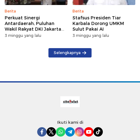
Berita
Berita
Perkuat Sinergi
Stafsus Presiden Tiar
Antardaerah, Puluhan
Karbala Dorong UMKM
Wakil Rakyat DKI Jakarta
Sulut Pakai AI
Gelar Kunker di DPRD Sulut
3 minggu yang lalu
3 minggu yang lalu
Selengkapnya
Ikuti kami di