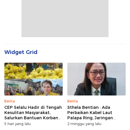
Widget Grid
Berita
Berita
CEP Selalu Hadir di Tengah
Sthela Bentian : Ada
Kesulitan Masyarakat,
Perbaikan Kabel Laut
Salurkan Bantuan Korban
Palapa Ring, Jaringan
Kebakaran di Wanea
Internet di Talaud,
5 hari yang lalu
2 minggu yang lalu
Sangihe, dan Sitaro