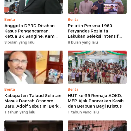
Berita
Berita
Anggota DPRD Ditahan
Pelatih Persma 1960
Kasus Pengancaman,
Feryandes Rozialta
Ketua BK Sangihe: Kami
Lakukan Seleksi Intensif,
Prihatin, Tapi Hormati
Cari Pemain Cepat
8 bulan yang lalu
8 bulan yang lalu
Proses Hukum
Adaptasi​
Berita
Berita
Kabupaten Talaud Selatan
HUT ke-39 Remaja AOKD,
Masuk Daerah Otonom
MEP Ajak Pancarkan Kasih
Baru, Adolf Sebut Ini Berkat
dan Berbuah Bagi Kristus
Dukungan Dari Berbagai
1 tahun yang lalu
1 tahun yang lalu
Elemen