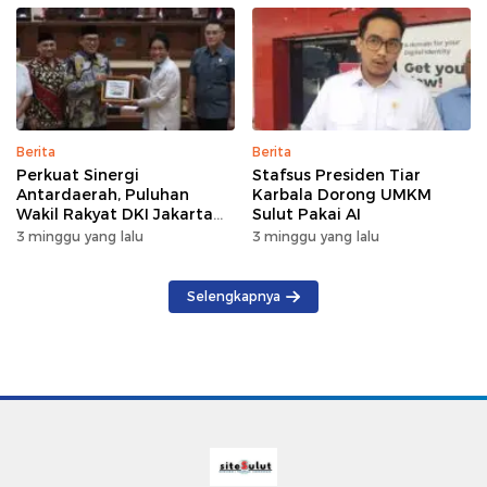
Terganggu Sementara
Berita
Berita
Perkuat Sinergi
Stafsus Presiden Tiar
Antardaerah, Puluhan
Karbala Dorong UMKM
Wakil Rakyat DKI Jakarta
Sulut Pakai AI
Gelar Kunker di DPRD Sulut
3 minggu yang lalu
3 minggu yang lalu
Selengkapnya