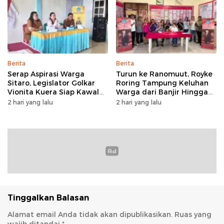
Berita
Berita
Serap Aspirasi Warga
Turun ke Ranomuut, Royke
Sitaro, Legislator Golkar
Roring Tampung Keluhan
Vionita Kuera Siap Kawal
Warga dari Banjir Hingga
Pembangunan Akses Jalan
Fasilitas Publik
2 hari yang lalu
2 hari yang lalu
hingga Sekolah​
Tinggalkan Balasan
Alamat email Anda tidak akan dipublikasikan.
Ruas yang