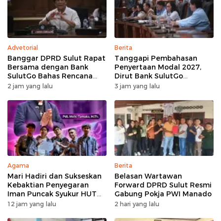
Advetorial
Berita
Banggar DPRD Sulut Rapat
Tanggapi Pembahasan
Bersama dengan Bank
Penyertaan Modal 2027,
SulutGo Bahas Rencana
Dirut Bank SulutGo
Penyertaan Modal Rp30
Jelaskan Pentingnya
2 jam yang lalu
3 jam yang lalu
Miliar pada KUA-PPAS 2027
Skema KUB
Agama
Berita
Mari Hadiri dan Sukseskan
Belasan Wartawan
Kebaktian Penyegaran
Forward DPRD Sulut Resmi
Iman Puncak Syukur HUT
Gabung Pokja PWI Manado
Ke-62 PKB GMIM AOKD
12 jam yang lalu
2 hari yang lalu