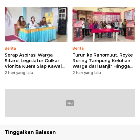
Berita
Berita
Serap Aspirasi Warga
Turun ke Ranomuut, Royke
Sitaro, Legislator Golkar
Roring Tampung Keluhan
Vionita Kuera Siap Kawal
Warga dari Banjir Hingga
Pembangunan Akses Jalan
Fasilitas Publik
2 hari yang lalu
2 hari yang lalu
hingga Sekolah​
Tinggalkan Balasan