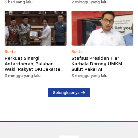
Kebakaran di Wanea
Internet di Talaud,
5 hari yang lalu
2 minggu yang lalu
Sangihe, dan Sitaro
Terganggu Sementara
Berita
Berita
Perkuat Sinergi
Stafsus Presiden Tiar
Antardaerah, Puluhan
Karbala Dorong UMKM
Wakil Rakyat DKI Jakarta
Sulut Pakai AI
Gelar Kunker di DPRD Sulut
3 minggu yang lalu
3 minggu yang lalu
Selengkapnya