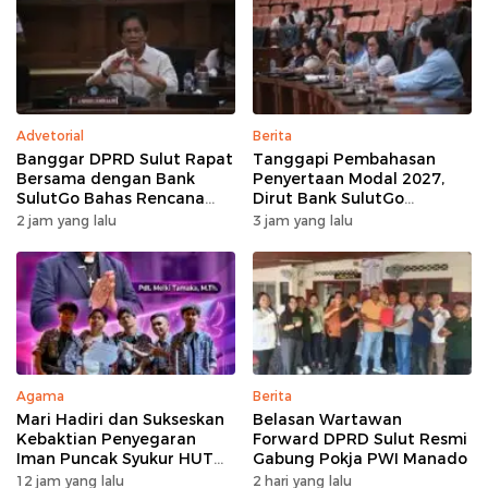
Advetorial
Berita
Banggar DPRD Sulut Rapat
Tanggapi Pembahasan
Bersama dengan Bank
Penyertaan Modal 2027,
SulutGo Bahas Rencana
Dirut Bank SulutGo
Penyertaan Modal Rp30
Jelaskan Pentingnya
2 jam yang lalu
3 jam yang lalu
Miliar pada KUA-PPAS 2027
Skema KUB
Agama
Berita
Mari Hadiri dan Sukseskan
Belasan Wartawan
Kebaktian Penyegaran
Forward DPRD Sulut Resmi
Iman Puncak Syukur HUT
Gabung Pokja PWI Manado
Ke-62 PKB GMIM AOKD
12 jam yang lalu
2 hari yang lalu