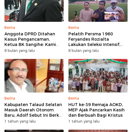
Berita
Berita
Anggota DPRD Ditahan
Pelatih Persma 1960
Kasus Pengancaman,
Feryandes Rozialta
Ketua BK Sangihe: Kami
Lakukan Seleksi Intensif,
Prihatin, Tapi Hormati
Cari Pemain Cepat
8 bulan yang lalu
8 bulan yang lalu
Proses Hukum
Adaptasi​
Berita
Berita
Kabupaten Talaud Selatan
HUT ke-39 Remaja AOKD,
Masuk Daerah Otonom
MEP Ajak Pancarkan Kasih
Baru, Adolf Sebut Ini Berkat
dan Berbuah Bagi Kristus
Dukungan Dari Berbagai
1 tahun yang lalu
1 tahun yang lalu
Elemen