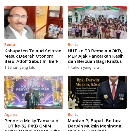
Proses Hukum
Adaptasi​
Berita
Berita
Kabupaten Talaud Selatan
HUT ke-39 Remaja AOKD,
Masuk Daerah Otonom
MEP Ajak Pancarkan Kasih
Baru, Adolf Sebut Ini Berkat
dan Berbuah Bagi Kristus
Dukungan Dari Berbagai
1 tahun yang lalu
1 tahun yang lalu
Elemen
Agama
Berita
Pendeta Melky Tamaka di
Mantan Pj Bupati Boltara
HUT ke-62 P/KB GMIM
Darwin Muksin Meninggal