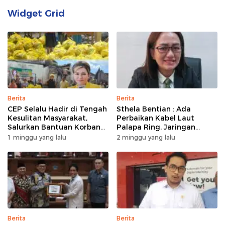
Widget Grid
Berita
Berita
CEP Selalu Hadir di Tengah
Sthela Bentian : Ada
Kesulitan Masyarakat,
Perbaikan Kabel Laut
Salurkan Bantuan Korban
Palapa Ring, Jaringan
Kebakaran di Wanea
Internet di Talaud,
1 minggu yang lalu
2 minggu yang lalu
Sangihe, dan Sitaro
Terganggu Sementara
Berita
Berita