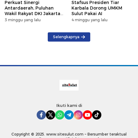
Perkuat Sinergi
Stafsus Presiden Tiar
Antardaerah, Puluhan
Karbala Dorong UMKM
Wakil Rakyat DKI Jakarta
Sulut Pakai AI
Gelar Kunker di DPRD Sulut
3 minggu yang lalu
4 minggu yang lalu
Selengkapnya
Ikuti kami di
Copyright © 2025. www.sitesulut.com – Bersumber teraktual