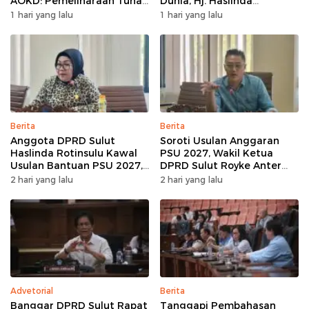
AOKD: Pemeliharaan Tuhan
Dunia, Hj. Haslinda
Adalah Berkat Terbesar
Rotinsulu Sampaikan Turut
1 hari yang lalu
1 hari yang lalu
Berdukacita dan Sebut
Almarhum Sosok
Berdedikasi
Berita
Berita
Anggota DPRD Sulut
Soroti Usulan Anggaran
Haslinda Rotinsulu Kawal
PSU 2027, Wakil Ketua
Usulan Bantuan PSU 2027,
DPRD Sulut Royke Anter
BMR Diharap Jadi
Minta Perkimtan Turun
2 hari yang lalu
2 hari yang lalu
Perhatian
Lapangan
Advetorial
Berita
Banggar DPRD Sulut Rapat
Tanggapi Pembahasan