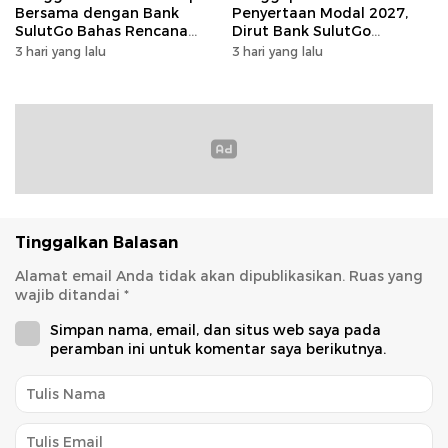
Bersama dengan Bank
Penyertaan Modal 2027,
SulutGo Bahas Rencana
Dirut Bank SulutGo
Penyertaan Modal Rp30
Jelaskan Pentingnya
3 hari yang lalu
3 hari yang lalu
Miliar pada KUA-PPAS 2027
Skema KUB
Tinggalkan Balasan
Alamat email Anda tidak akan dipublikasikan.
Ruas yang
wajib ditandai
*
Simpan nama, email, dan situs web saya pada
peramban ini untuk komentar saya berikutnya.