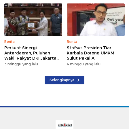
Terganggu Sementara
Berita
Berita
Perkuat Sinergi
Stafsus Presiden Tiar
Antardaerah, Puluhan
Karbala Dorong UMKM
Wakil Rakyat DKI Jakarta
Sulut Pakai AI
Gelar Kunker di DPRD Sulut
3 minggu yang lalu
4 minggu yang lalu
Selengkapnya