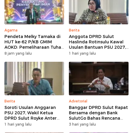
Agama
Berita
Pendeta Melky Tamaka di
Anggota DPRD Sulut
HUT ke-62 P/KB GMIM
Haslinda Rotinsulu Kawal
AOKD: Pemeliharaan Tuhan
Usulan Bantuan PSU 2027,
Adalah Berkat Terbesar
BMR Diharap Jadi
8 jam yang lalu
1 hari yang lalu
Perhatian
Berita
Advetorial
Soroti Usulan Anggaran
Banggar DPRD Sulut Rapat
PSU 2027, Wakil Ketua
Bersama dengan Bank
DPRD Sulut Royke Anter
SulutGo Bahas Rencana
Minta Perkimtan Turun
Penyertaan Modal Rp30
1 hari yang lalu
3 hari yang lalu
Lapangan
Miliar pada KUA-PPAS 2027