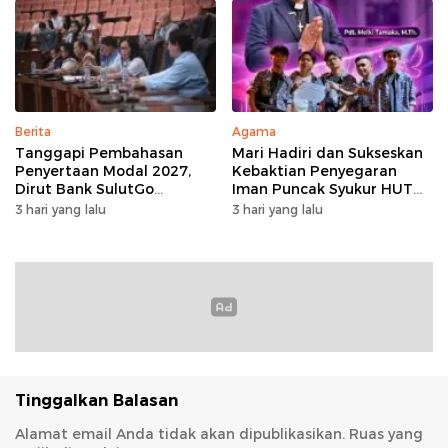
Berita
Agama
Tanggapi Pembahasan
Mari Hadiri dan Sukseskan
Penyertaan Modal 2027,
Kebaktian Penyegaran
Dirut Bank SulutGo
Iman Puncak Syukur HUT
Jelaskan Pentingnya
Ke-62 PKB GMIM AOKD
3 hari yang lalu
3 hari yang lalu
Skema KUB
Tinggalkan Balasan
Alamat email Anda tidak akan dipublikasikan.
Ruas yang