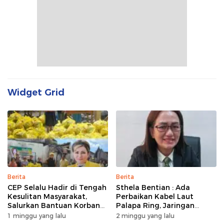
Widget Grid
Berita
Berita
CEP Selalu Hadir di Tengah
Sthela Bentian : Ada
Kesulitan Masyarakat,
Perbaikan Kabel Laut
Salurkan Bantuan Korban
Palapa Ring, Jaringan
Kebakaran di Wanea
Internet di Talaud,
1 minggu yang lalu
2 minggu yang lalu
Sangihe, dan Sitaro