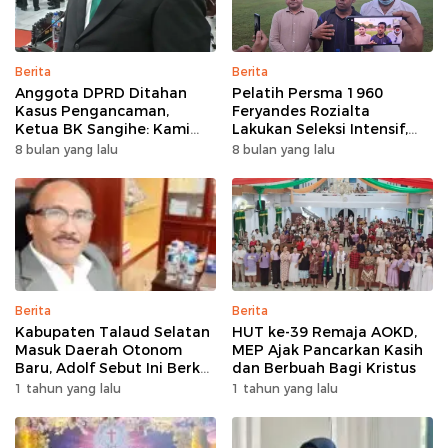
Berita
Berita
Anggota DPRD Ditahan
Pelatih Persma 1960
Kasus Pengancaman,
Feryandes Rozialta
Ketua BK Sangihe: Kami
Lakukan Seleksi Intensif,
Prihatin, Tapi Hormati
Cari Pemain Cepat
8 bulan yang lalu
8 bulan yang lalu
Proses Hukum
Adaptasi​
Berita
Berita
Kabupaten Talaud Selatan
HUT ke-39 Remaja AOKD,
Masuk Daerah Otonom
MEP Ajak Pancarkan Kasih
Baru, Adolf Sebut Ini Berkat
dan Berbuah Bagi Kristus
Dukungan Dari Berbagai
1 tahun yang lalu
1 tahun yang lalu
Elemen