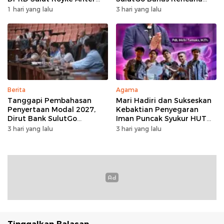
Minta Perkimtan Turun
Penyertaan Modal Rp30
1 hari yang lalu
3 hari yang lalu
Lapangan
Miliar pada KUA-PPAS 2027
Berita
Agama
Tanggapi Pembahasan
Mari Hadiri dan Sukseskan
Penyertaan Modal 2027,
Kebaktian Penyegaran
Dirut Bank SulutGo
Iman Puncak Syukur HUT
Jelaskan Pentingnya
Ke-62 PKB GMIM AOKD
3 hari yang lalu
3 hari yang lalu
Skema KUB