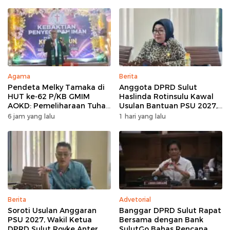
Elemen
Agama
Berita
Pendeta Melky Tamaka di
Anggota DPRD Sulut
HUT ke-62 P/KB GMIM
Haslinda Rotinsulu Kawal
AOKD: Pemeliharaan Tuhan
Usulan Bantuan PSU 2027,
Adalah Berkat Terbesar
BMR Diharap Jadi
6 jam yang lalu
1 hari yang lalu
Perhatian
Berita
Advetorial
Soroti Usulan Anggaran
Banggar DPRD Sulut Rapat
PSU 2027, Wakil Ketua
Bersama dengan Bank
DPRD Sulut Royke Anter
SulutGo Bahas Rencana