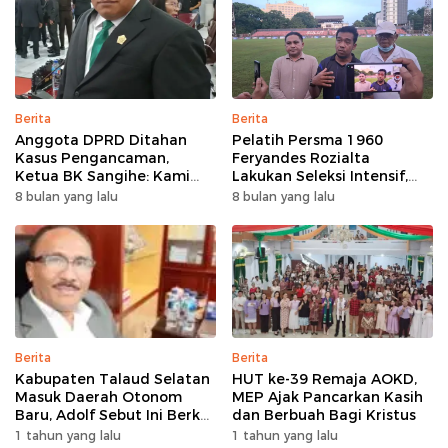
Berita
Berita
Anggota DPRD Ditahan
Pelatih Persma 1960
Kasus Pengancaman,
Feryandes Rozialta
Ketua BK Sangihe: Kami
Lakukan Seleksi Intensif,
Prihatin, Tapi Hormati
Cari Pemain Cepat
8 bulan yang lalu
8 bulan yang lalu
Proses Hukum
Adaptasi​
Berita
Berita
Kabupaten Talaud Selatan
HUT ke-39 Remaja AOKD,
Masuk Daerah Otonom
MEP Ajak Pancarkan Kasih
Baru, Adolf Sebut Ini Berkat
dan Berbuah Bagi Kristus
Dukungan Dari Berbagai
1 tahun yang lalu
1 tahun yang lalu