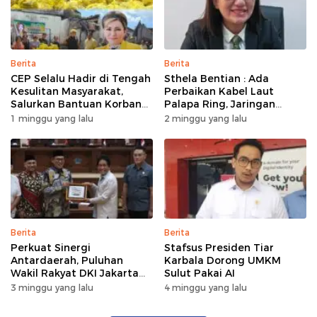
Berita
Berita
CEP Selalu Hadir di Tengah
Sthela Bentian : Ada
Kesulitan Masyarakat,
Perbaikan Kabel Laut
Salurkan Bantuan Korban
Palapa Ring, Jaringan
Kebakaran di Wanea
Internet di Talaud,
1 minggu yang lalu
2 minggu yang lalu
Sangihe, dan Sitaro
Terganggu Sementara
Berita
Berita
Perkuat Sinergi
Stafsus Presiden Tiar
Antardaerah, Puluhan
Karbala Dorong UMKM
Wakil Rakyat DKI Jakarta
Sulut Pakai AI
Gelar Kunker di DPRD Sulut
3 minggu yang lalu
4 minggu yang lalu