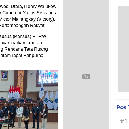
esi Utara, Henry Walukow
r Gubernur Yulius Selvanus
ctor Mailangkay (Victory),
 Pertambangan Rakyat.
Khsusus (Pansus) RTRW
enyampaikan laporan
ng Rencana Tata Ruang
alam rapat Paripurna
.
Pos 
#1