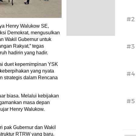
#2
 saya Henry Walukow SE,
aksi Demokrat, mengusulkan
an Wakil Gubernur untuk
#3
ngan Rakyat,” tegas
uh hadirin yang hadir.
nilai duet kepemimpinan YSK
 keberpihakan yang nyata
#4
kan strategis dalam Rencana
luar biasa. Melalui kebijakan
#5
mengamankan masa depan
” ujar Henry Walukow.
ari pak Gubernur dan Wakil
truktur RTRW yang baru.