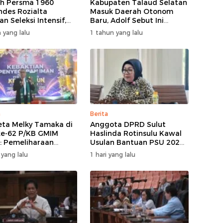
ih Persma 1960
Kabupaten Talaud Selatan
ndes Rozialta
Masuk Daerah Otonom
n Seleksi Intensif,
Baru, Adolf Sebut Ini
Pemain Cepat
Berkat Dukungan Dari
 yang lalu
1 tahun yang lalu
asi​
Berbagai Elemen
a
Berita
ta Melky Tamaka di
Anggota DPRD Sulut
e-62 P/KB GMIM
Haslinda Rotinsulu Kawal
 Pemeliharaan
Usulan Bantuan PSU 2027,
 Adalah Berkat
BMR Diharap Jadi
 yang lalu
1 hari yang lalu
sar
Perhatian