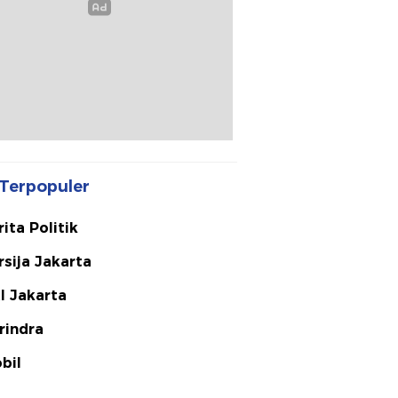
Terpopuler
rita Politik
rsija Jakarta
I Jakarta
rindra
bil