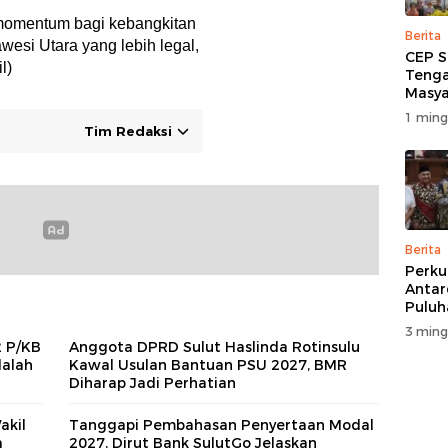
 momentum bagi kebangkitan
Berita
esi Utara yang lebih legal,
CEP S
l)
Tenga
Masya
Salur
1 ming
Korba
Tim Redaksi
di Wa
Berita
Perku
Antar
Puluh
Rakya
3 ming
Gelar
2 P/KB
Anggota DPRD Sulut Haslinda Rotinsulu
DPRD 
alah
Kawal Usulan Bantuan PSU 2027, BMR
Diharap Jadi Perhatian
akil
Tanggapi Pembahasan Penyertaan Modal
a
2027, Dirut Bank SulutGo Jelaskan