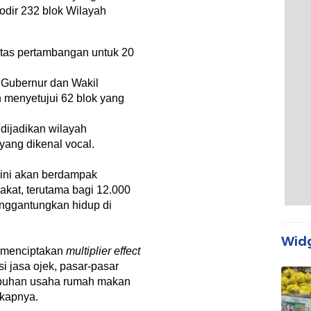
dir 232 blok Wilayah
litas pertambangan untuk 20
n Gubernur dan Wakil
h menyetujui 62 blok yang
dijadikan wilayah
yang dikenal vocal.
 ini akan berdampak
kat, terutama bagi 12.000
nggantungkan hidup di
Widg
n menciptakan
multiplier effect
si jasa ojek, pasar-pasar
umbuhan usaha rumah makan
gkapnya.