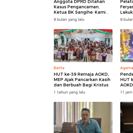
Anggota DPRD Ditahan
Pelat
Kasus Pengancaman,
Ferya
Ketua BK Sangihe: Kami
Lakuka
Prihatin, Tapi Hormati
Cari 
8 bulan yang lalu
8 bulan
Proses Hukum
Adapt
Berita
Agam
HUT ke-39 Remaja AOKD,
Pende
MEP Ajak Pancarkan Kasih
HUT k
dan Berbuah Bagi Kristus
AOKD:
Tuhan
1 tahun yang lalu
11 jam
Terbe