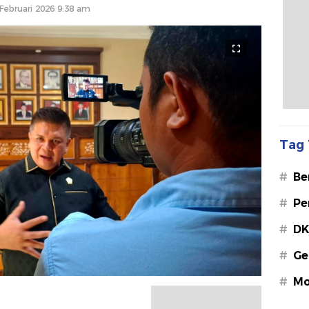
Februari 2026 9:38 am
Tag 
#
Be
#
Pe
#
DK
#
Ge
#
Mo