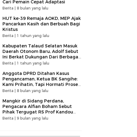
Cari Pemain Cepat Adaptasi​
Berita |
8 bulan yang lalu
HUT ke-39 Remaja AOKD, MEP Ajak
Pancarkan Kasih dan Berbuah Bagi
Kristus
Berita |
1 tahun yang lalu
Kabupaten Talaud Selatan Masuk
Daerah Otonom Baru, Adolf Sebut
Ini Berkat Dukungan Dari Berbagai
Elemen
Berita |
1 tahun yang lalu
Anggota DPRD Ditahan Kasus
Pengancaman, Ketua BK Sangihe:
Kami Prihatin, Tapi Hormati Proses
Hukum
Berita |
8 bulan yang lalu
Mangkir di Sidang Perdana,
Pengacara Alfian Boham Sebut
Pihak Tergugat RS Prof Kandou
Tunjukan Sikap Tidak Terpuji
Berita |
9 bulan yang lalu