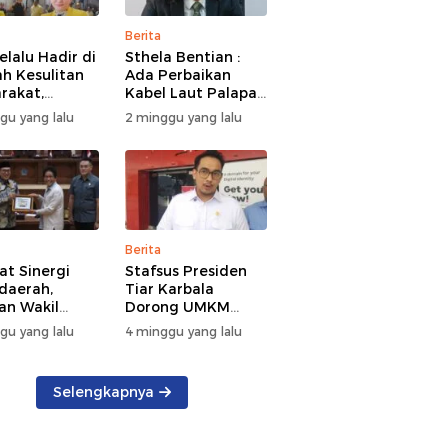
Berita
elalu Hadir di
Sthela Bentian :
h Kesulitan
Ada Perbaikan
rakat,
Kabel Laut Palapa
kan Bantuan
Ring, Jaringan
gu yang lalu
2 minggu yang lalu
n Kebakaran
Internet di Talaud,
nea
Sangihe, dan Sitaro
Terganggu
Sementara
Berita
at Sinergi
Stafsus Presiden
daerah,
Tiar Karbala
an Wakil
Dorong UMKM
t DKI Jakarta
Sulut Pakai AI
gu yang lalu
4 minggu yang lalu
 Kunker di
Sulut
Selengkapnya