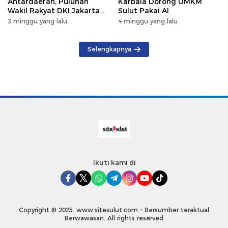
Antardaerah, Puluhan
Karbala Dorong UMKM
Wakil Rakyat DKI Jakarta
Sulut Pakai AI
Gelar Kunker di DPRD Sulut
3 minggu yang lalu
4 minggu yang lalu
Selengkapnya
Ikuti kami di
Copyright © 2025. www.sitesulut.com – Bersumber teraktual
Berwawasan. All rights reserved