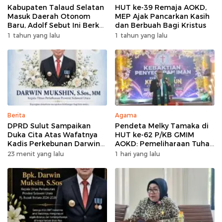
Kabupaten Talaud Selatan
HUT ke-39 Remaja AOKD,
Masuk Daerah Otonom
MEP Ajak Pancarkan Kasih
Baru, Adolf Sebut Ini Berkat
dan Berbuah Bagi Kristus
Dukungan Dari Berbagai
1 tahun yang lalu
1 tahun yang lalu
Elemen
Berita
Agama
DPRD Sulut Sampaikan
Pendeta Melky Tamaka di
Duka Cita Atas Wafatnya
HUT ke-62 P/KB GMIM
Kadis Perkebunan Darwin
AOKD: Pemeliharaan Tuhan
Mukshin
Adalah Berkat Terbesar
23 menit yang lalu
1 hari yang lalu