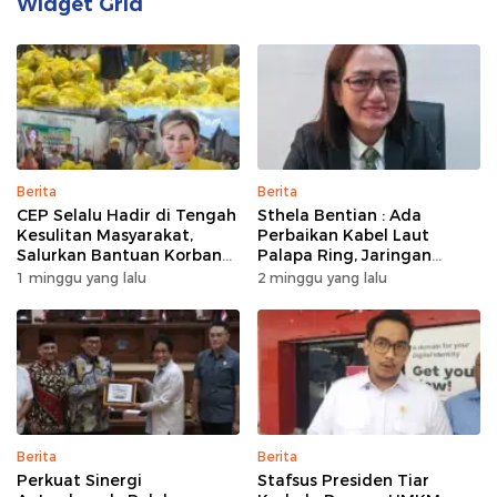
Widget Grid
Berita
Berita
CEP Selalu Hadir di Tengah
Sthela Bentian : Ada
Kesulitan Masyarakat,
Perbaikan Kabel Laut
Salurkan Bantuan Korban
Palapa Ring, Jaringan
Kebakaran di Wanea
Internet di Talaud,
1 minggu yang lalu
2 minggu yang lalu
Sangihe, dan Sitaro
Terganggu Sementara
Berita
Berita
Perkuat Sinergi
Stafsus Presiden Tiar