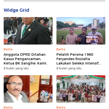
Widge Grid
Berita
Berita
Anggota DPRD Ditahan
Pelatih Persma 1960
Kasus Pengancaman,
Feryandes Rozialta
Ketua BK Sangihe: Kami
Lakukan Seleksi Intensif,
Prihatin, Tapi Hormati
Cari Pemain Cepat
8 bulan yang lalu
8 bulan yang lalu
Proses Hukum
Adaptasi​
Berita
Berita