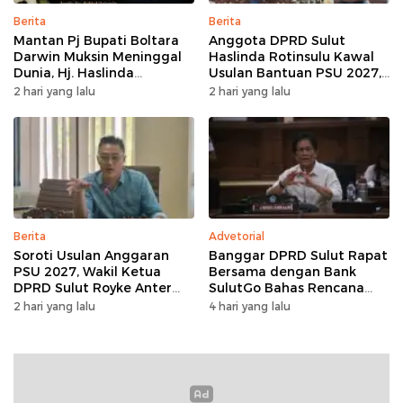
Berita
Berita
Mantan Pj Bupati Boltara
Anggota DPRD Sulut
Darwin Muksin Meninggal
Haslinda Rotinsulu Kawal
Dunia, Hj. Haslinda
Usulan Bantuan PSU 2027,
Rotinsulu Sampaikan Turut
BMR Diharap Jadi
2 hari yang lalu
2 hari yang lalu
Berdukacita dan Sebut
Perhatian
Almarhum Sosok
Berdedikasi
Berita
Advetorial
Soroti Usulan Anggaran
Banggar DPRD Sulut Rapat
PSU 2027, Wakil Ketua
Bersama dengan Bank
DPRD Sulut Royke Anter
SulutGo Bahas Rencana
Minta Perkimtan Turun
Penyertaan Modal Rp30
2 hari yang lalu
4 hari yang lalu
Lapangan
Miliar pada KUA-PPAS 2027