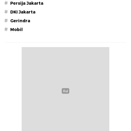
#
Persija Jakarta
#
DKI Jakarta
#
Gerindra
#
Mobil