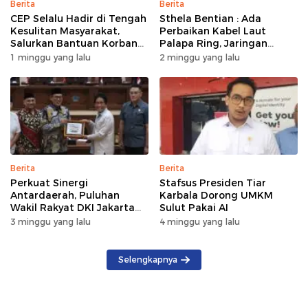
Berita
Berita
CEP Selalu Hadir di Tengah
Sthela Bentian : Ada
Kesulitan Masyarakat,
Perbaikan Kabel Laut
Salurkan Bantuan Korban
Palapa Ring, Jaringan
Kebakaran di Wanea
Internet di Talaud,
1 minggu yang lalu
2 minggu yang lalu
Sangihe, dan Sitaro
Terganggu Sementara
Berita
Berita
Perkuat Sinergi
Stafsus Presiden Tiar
Antardaerah, Puluhan
Karbala Dorong UMKM
Wakil Rakyat DKI Jakarta
Sulut Pakai AI
Gelar Kunker di DPRD Sulut
3 minggu yang lalu
4 minggu yang lalu
Selengkapnya