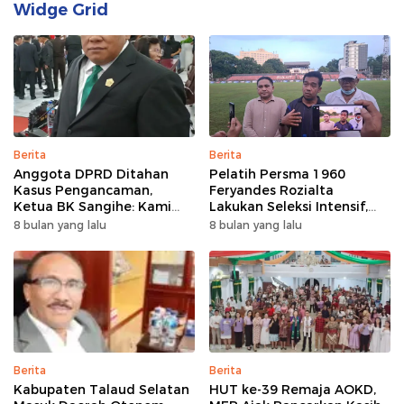
Widge Grid
Berita
Berita
Anggota DPRD Ditahan
Pelatih Persma 1960
Kasus Pengancaman,
Feryandes Rozialta
Ketua BK Sangihe: Kami
Lakukan Seleksi Intensif,
Prihatin, Tapi Hormati
Cari Pemain Cepat
8 bulan yang lalu
8 bulan yang lalu
Proses Hukum
Adaptasi​
Berita
Berita
Kabupaten Talaud Selatan
HUT ke-39 Remaja AOKD,