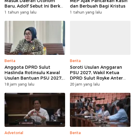
Masuk Daerah Otonom
MEP Ajak Pancarkan Kasih
Baru, Adolf Sebut Ini Berkat
dan Berbuah Bagi Kristus
Dukungan Dari Berbagai
1 tahun yang lalu
1 tahun yang lalu
Elemen
Berita
Berita
Anggota DPRD Sulut
Soroti Usulan Anggaran
Haslinda Rotinsulu Kawal
PSU 2027, Wakil Ketua
Usulan Bantuan PSU 2027,
DPRD Sulut Royke Anter
BMR Diharap Jadi
Minta Perkimtan Turun
18 jam yang lalu
20 jam yang lalu
Perhatian
Lapangan
Advetorial
Berita