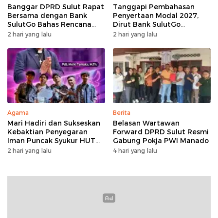
Banggar DPRD Sulut Rapat
Tanggapi Pembahasan
Bersama dengan Bank
Penyertaan Modal 2027,
SulutGo Bahas Rencana
Dirut Bank SulutGo
Penyertaan Modal Rp30
Jelaskan Pentingnya
2 hari yang lalu
2 hari yang lalu
Miliar pada KUA-PPAS 2027
Skema KUB
Agama
Berita
Mari Hadiri dan Sukseskan
Belasan Wartawan
Kebaktian Penyegaran
Forward DPRD Sulut Resmi
Iman Puncak Syukur HUT
Gabung Pokja PWI Manado
Ke-62 PKB GMIM AOKD
2 hari yang lalu
4 hari yang lalu