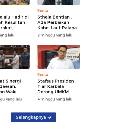
Berita
elalu Hadir di
Sthela Bentian :
h Kesulitan
Ada Perbaikan
rakat,
Kabel Laut Palapa
kan Bantuan
Ring, Jaringan
yang lalu
2 minggu yang lalu
n Kebakaran
Internet di Talaud,
nea
Sangihe, dan Sitaro
Terganggu
Sementara
Berita
at Sinergi
Stafsus Presiden
daerah,
Tiar Karbala
an Wakil
Dorong UMKM
t DKI Jakarta
Sulut Pakai AI
gu yang lalu
4 minggu yang lalu
 Kunker di
Sulut
Selengkapnya