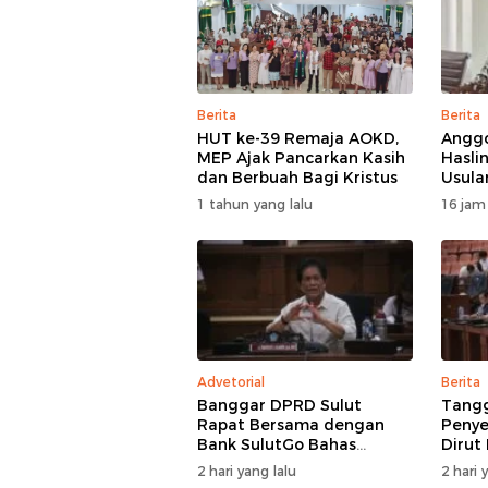
Berita
Berita
HUT ke-39 Remaja AOKD,
Anggo
MEP Ajak Pancarkan Kasih
Hasli
dan Berbuah Bagi Kristus
Usula
BMR D
1 tahun yang lalu
16 jam
Perha
Advetorial
Berita
Banggar DPRD Sulut
Tang
Rapat Bersama dengan
Penye
Bank SulutGo Bahas
Dirut
Rencana Penyertaan
Jelas
2 hari yang lalu
2 hari 
Modal Rp30 Miliar pada
Skem