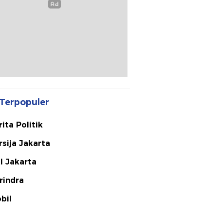
Terpopuler
rita Politik
rsija Jakarta
I Jakarta
rindra
bil