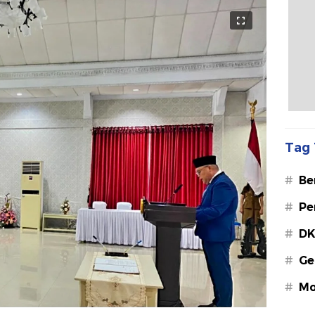
Tag 
#
Be
#
Pe
#
DK
#
Ge
#
Mo