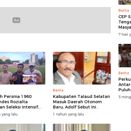
Berita
CEP S
Tenga
Masya
Salur
7 hari 
Korba
di Wa
Berita
Perku
Antar
Puluh
Berita
Rakya
ih Persma 1960
Kabupaten Talaud Selatan
3 ming
Gelar
ndes Rozialta
Masuk Daerah Otonom
DPRD 
n Seleksi Intensif,
Baru, Adolf Sebut Ini
Pemain Cepat
Berkat Dukungan Dari
 yang lalu
1 tahun yang lalu
asi​
Berbagai Elemen