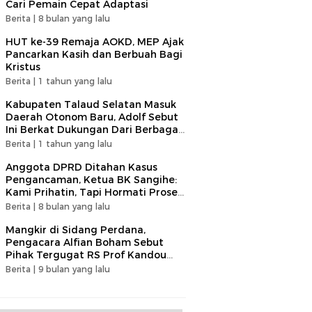
Cari Pemain Cepat Adaptasi​
Berita |
8 bulan yang lalu
HUT ke-39 Remaja AOKD, MEP Ajak
Pancarkan Kasih dan Berbuah Bagi
Kristus
Berita |
1 tahun yang lalu
Kabupaten Talaud Selatan Masuk
Daerah Otonom Baru, Adolf Sebut
Ini Berkat Dukungan Dari Berbagai
Elemen
Berita |
1 tahun yang lalu
Anggota DPRD Ditahan Kasus
Pengancaman, Ketua BK Sangihe:
Kami Prihatin, Tapi Hormati Proses
Hukum
Berita |
8 bulan yang lalu
Mangkir di Sidang Perdana,
Pengacara Alfian Boham Sebut
Pihak Tergugat RS Prof Kandou
Tunjukan Sikap Tidak Terpuji
Berita |
9 bulan yang lalu