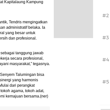
at Kapitalaung Kampung
#2
antik, Tendris mengingatkan
n administratif belaka. Ia
al yang besar untuk
#3
sih dan profesional.
a sebagai tanggung jawab
kerja secara profesional,
#4
ani masyarakat,” tegasnya.
p Senyem Talumingan bisa
inergi yang harmonis
#5
ulai dari perangkat
tokoh agama, tokoh adat,
emi kemajuan bersama.(ner)