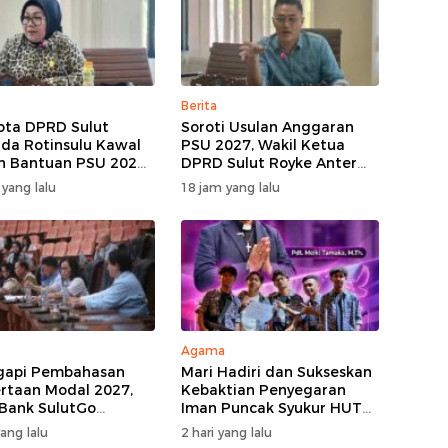
Berita
ta DPRD Sulut
Soroti Usulan Anggaran
nda Rotinsulu Kawal
PSU 2027, Wakil Ketua
n Bantuan PSU 2027,
DPRD Sulut Royke Anter
iharap Jadi
Minta Perkimtan Turun
 yang lalu
18 jam yang lalu
tian
Lapangan
Agama
gapi Pembahasan
Mari Hadiri dan Sukseskan
rtaan Modal 2027,
Kebaktian Penyegaran
 Bank SulutGo
Iman Puncak Syukur HUT
kan Pentingnya
Ke-62 PKB GMIM AOKD
yang lalu
2 hari yang lalu
a KUB