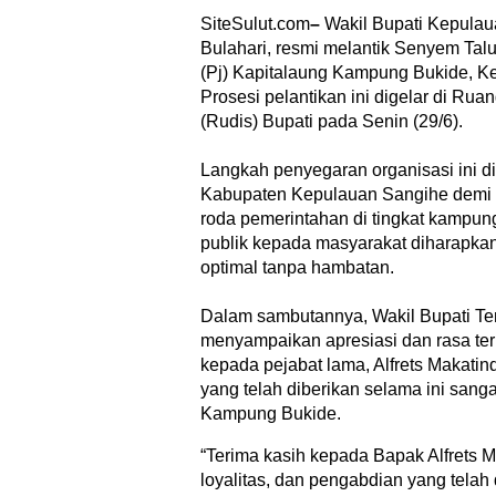
SiteSulut.com
–
Wakil Bupati Kepulau
Bulahari, resmi melantik Senyem Tal
(Pj) Kapitalaung Kampung Bukide, K
Prosesi pelantikan ini digelar di R
(Rudis) Bupati pada Senin (29/6).
Langkah penyegaran organisasi ini d
Kabupaten Kepulauan Sangihe demi
roda pemerintahan di tingkat kampun
publik kepada masyarakat diharapkan 
optimal tanpa hambatan.
​Dalam sambutannya, Wakil Bupati Ten
menyampaikan apresiasi dan rasa te
kepada pejabat lama, Alfrets Makatin
yang telah diberikan selama ini sang
Kampung Bukide.
“Terima kasih kepada Bapak Alfrets M
loyalitas, dan pengabdian yang telah