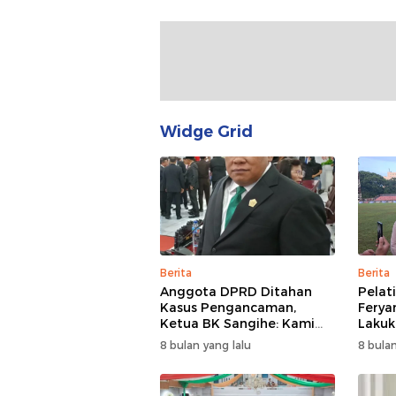
Widge Grid
Berita
Berita
Anggota DPRD Ditahan
Pelat
Kasus Pengancaman,
Ferya
Ketua BK Sangihe: Kami
Lakuka
Prihatin, Tapi Hormati
Cari 
8 bulan yang lalu
8 bulan
Proses Hukum
Adapt