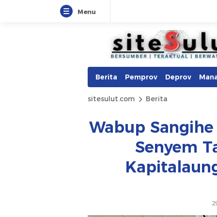
Menu
Berita
Pemprov
Deprov
Man
sitesulut.com
Berita
Wabup Sangihe T
Senyem Ta
Kapitalaun
2