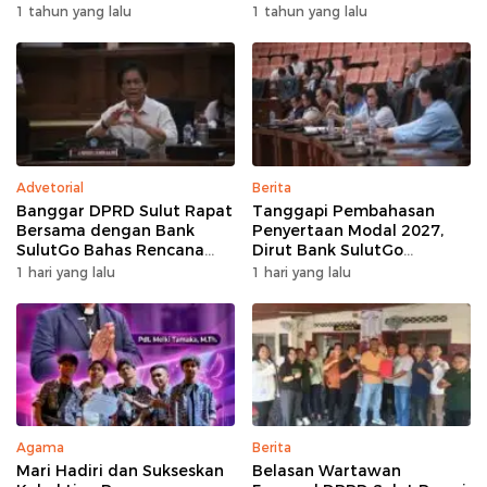
Dukungan Dari Berbagai
1 tahun yang lalu
1 tahun yang lalu
Elemen
Advetorial
Berita
Banggar DPRD Sulut Rapat
Tanggapi Pembahasan
Bersama dengan Bank
Penyertaan Modal 2027,
SulutGo Bahas Rencana
Dirut Bank SulutGo
Penyertaan Modal Rp30
Jelaskan Pentingnya
1 hari yang lalu
1 hari yang lalu
Miliar pada KUA-PPAS 2027
Skema KUB
Agama
Berita
Mari Hadiri dan Sukseskan
Belasan Wartawan