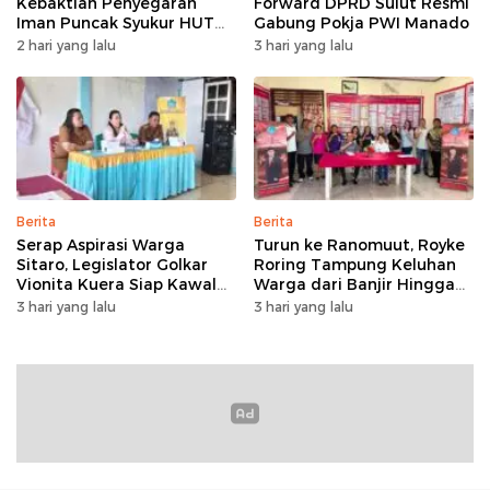
Kebaktian Penyegaran
Forward DPRD Sulut Resmi
Iman Puncak Syukur HUT
Gabung Pokja PWI Manado
Ke-62 PKB GMIM AOKD
2 hari yang lalu
3 hari yang lalu
Berita
Berita
Serap Aspirasi Warga
Turun ke Ranomuut, Royke
Sitaro, Legislator Golkar
Roring Tampung Keluhan
Vionita Kuera Siap Kawal
Warga dari Banjir Hingga
Pembangunan Akses Jalan
Fasilitas Publik
3 hari yang lalu
3 hari yang lalu
hingga Sekolah​