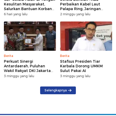
Kesulitan Masyarakat,
Perbaikan Kabel Laut
Salurkan Bantuan Korban
Palapa Ring, Jaringan
Kebakaran di Wanea
Internet di Talaud,
6 hari yang lalu
2 minggu yang lalu
Sangihe, dan Sitaro
Terganggu Sementara
Berita
Berita
Perkuat Sinergi
Stafsus Presiden Tiar
Antardaerah, Puluhan
Karbala Dorong UMKM
Wakil Rakyat DKI Jakarta
Sulut Pakai AI
Gelar Kunker di DPRD Sulut
3 minggu yang lalu
3 minggu yang lalu
Selengkapnya