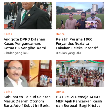
Berita
Berita
Anggota DPRD Ditahan
Pelatih Persma 1960
Kasus Pengancaman,
Feryandes Rozialta
Ketua BK Sangihe: Kami
Lakukan Seleksi Intensif,
Prihatin, Tapi Hormati
Cari Pemain Cepat
8 bulan yang lalu
8 bulan yang lalu
Proses Hukum
Adaptasi​
Berita
Berita
Kabupaten Talaud Selatan
HUT ke-39 Remaja AOKD,
Masuk Daerah Otonom
MEP Ajak Pancarkan Kasih
Baru, Adolf Sebut Ini Berkat
dan Berbuah Bagi Kristus