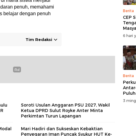
f, di mana siswa menjadi
esadaran penuh, memahami
Berita
es belajar dengan penuh
CEP S
Tenga
Masya
Salur
6 hari 
Korba
Tim Redaksi
di Wa
Berita
Perku
Antar
Puluh
Rakya
3 ming
Gelar
sulu
Soroti Usulan Anggaran PSU 2027, Wakil
DPRD 
MR
Ketua DPRD Sulut Royke Anter Minta
Perkimtan Turun Lapangan
Modal
Mari Hadiri dan Sukseskan Kebaktian
Penyegaran Iman Puncak Syukur HUT Ke-