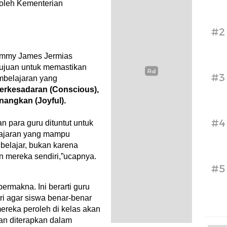
 oleh Kementerian
#2
emmy James Jermias
tujuan untuk memastikan
#3
mbelajaran yang
erkesadaran (Conscious),
angkan (Joyful).
#4
an para guru dituntut untuk
lajaran yang mampu
belajar, bukan karena
 mereka sendiri,”ucapnya.
#5
ermakna. Ini berarti guru
ri agar siswa benar-benar
reka peroleh di kelas akan
an diterapkan dalam