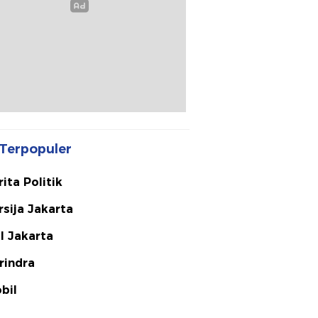
Terpopuler
rita Politik
rsija Jakarta
I Jakarta
rindra
bil