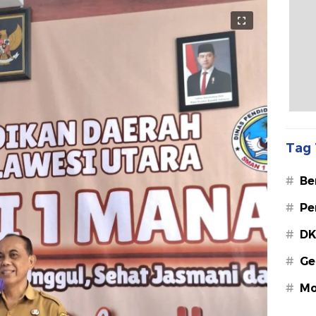
Tag 
#
Be
#
Pe
#
DK
#
Ge
#
Mo