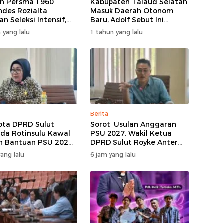
ih Persma 1960
Kabupaten Talaud Selatan
ndes Rozialta
Masuk Daerah Otonom
n Seleksi Intensif,
Baru, Adolf Sebut Ini
Pemain Cepat
Berkat Dukungan Dari
 yang lalu
1 tahun yang lalu
asi​
Berbagai Elemen
Berita
ta DPRD Sulut
Soroti Usulan Anggaran
nda Rotinsulu Kawal
PSU 2027, Wakil Ketua
n Bantuan PSU 2027,
DPRD Sulut Royke Anter
iharap Jadi
Minta Perkimtan Turun
ang lalu
6 jam yang lalu
tian
Lapangan