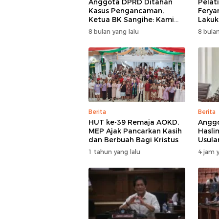
Anggota DPRD Ditahan
Pelat
Kasus Pengancaman,
Ferya
Ketua BK Sangihe: Kami
Lakuka
Prihatin, Tapi Hormati
Cari 
8 bulan yang lalu
8 bulan
Proses Hukum
Adapt
Berita
Berita
HUT ke-39 Remaja AOKD,
Anggo
MEP Ajak Pancarkan Kasih
Hasli
dan Berbuah Bagi Kristus
Usula
BMR D
1 tahun yang lalu
4 jam y
Perha