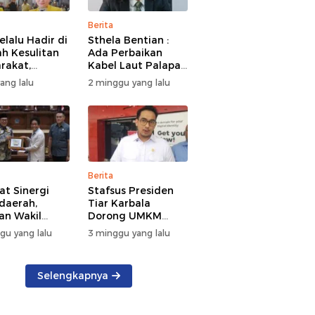
Berita
elalu Hadir di
Sthela Bentian :
h Kesulitan
Ada Perbaikan
rakat,
Kabel Laut Palapa
kan Bantuan
Ring, Jaringan
yang lalu
2 minggu yang lalu
n Kebakaran
Internet di Talaud,
nea
Sangihe, dan Sitaro
Terganggu
Sementara
Berita
at Sinergi
Stafsus Presiden
daerah,
Tiar Karbala
an Wakil
Dorong UMKM
t DKI Jakarta
Sulut Pakai AI
gu yang lalu
3 minggu yang lalu
 Kunker di
Sulut
Selengkapnya