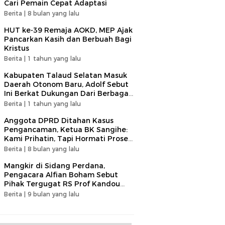
Cari Pemain Cepat Adaptasi​
Berita |
8 bulan yang lalu
HUT ke-39 Remaja AOKD, MEP Ajak
Pancarkan Kasih dan Berbuah Bagi
Kristus
Berita |
1 tahun yang lalu
Kabupaten Talaud Selatan Masuk
Daerah Otonom Baru, Adolf Sebut
Ini Berkat Dukungan Dari Berbagai
Elemen
Berita |
1 tahun yang lalu
Anggota DPRD Ditahan Kasus
Pengancaman, Ketua BK Sangihe:
Kami Prihatin, Tapi Hormati Proses
Hukum
Berita |
8 bulan yang lalu
Mangkir di Sidang Perdana,
Pengacara Alfian Boham Sebut
Pihak Tergugat RS Prof Kandou
Tunjukan Sikap Tidak Terpuji
Berita |
9 bulan yang lalu