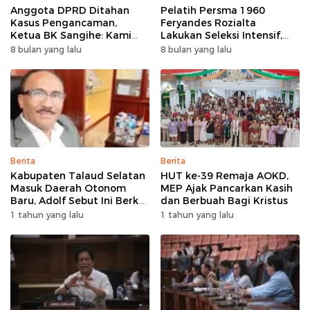
Anggota DPRD Ditahan
Pelatih Persma 1960
Kasus Pengancaman,
Feryandes Rozialta
Ketua BK Sangihe: Kami
Lakukan Seleksi Intensif,
Prihatin, Tapi Hormati
Cari Pemain Cepat
8 bulan yang lalu
8 bulan yang lalu
Proses Hukum
Adaptasi​
Berita
Berita
Kabupaten Talaud Selatan
HUT ke-39 Remaja AOKD,
Masuk Daerah Otonom
MEP Ajak Pancarkan Kasih
Baru, Adolf Sebut Ini Berkat
dan Berbuah Bagi Kristus
Dukungan Dari Berbagai
1 tahun yang lalu
1 tahun yang lalu
Elemen