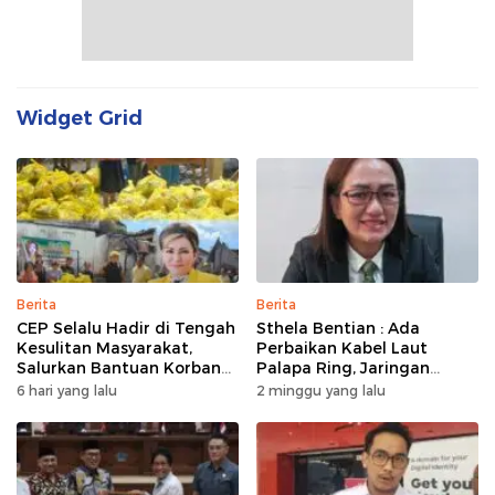
Widget Grid
Berita
Berita
CEP Selalu Hadir di Tengah
Sthela Bentian : Ada
Kesulitan Masyarakat,
Perbaikan Kabel Laut
Salurkan Bantuan Korban
Palapa Ring, Jaringan
Kebakaran di Wanea
Internet di Talaud,
6 hari yang lalu
2 minggu yang lalu
Sangihe, dan Sitaro
Terganggu Sementara