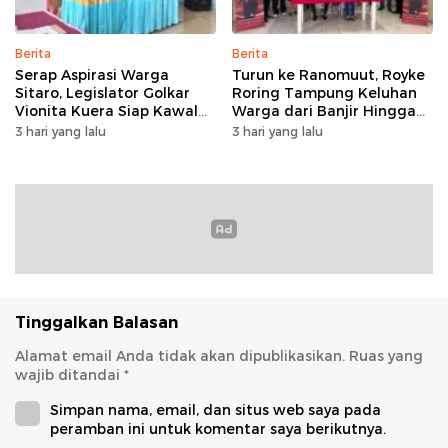
Berita
Berita
Serap Aspirasi Warga
Turun ke Ranomuut, Royke
Sitaro, Legislator Golkar
Roring Tampung Keluhan
Vionita Kuera Siap Kawal
Warga dari Banjir Hingga
Pembangunan Akses Jalan
Fasilitas Publik
3 hari yang lalu
3 hari yang lalu
hingga Sekolah​
Tinggalkan Balasan
Alamat email Anda tidak akan dipublikasikan.
Ruas yang
wajib ditandai
*
Simpan nama, email, dan situs web saya pada
peramban ini untuk komentar saya berikutnya.