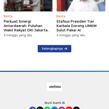
Berita
Berita
Perkuat Sinergi
Stafsus Presiden Tiar
Antardaerah, Puluhan
Karbala Dorong UMKM
Wakil Rakyat DKI Jakarta
Sulut Pakai AI
Gelar Kunker di DPRD Sulut
3 minggu yang lalu
3 minggu yang lalu
Selengkapnya
Ikuti kami di