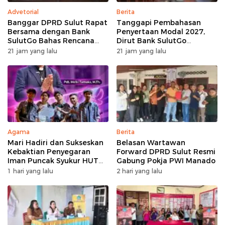
Advetorial
Berita
Banggar DPRD Sulut Rapat
Tanggapi Pembahasan
Bersama dengan Bank
Penyertaan Modal 2027,
SulutGo Bahas Rencana
Dirut Bank SulutGo
Penyertaan Modal Rp30
Jelaskan Pentingnya
21 jam yang lalu
21 jam yang lalu
Miliar pada KUA-PPAS 2027
Skema KUB
Agama
Berita
Mari Hadiri dan Sukseskan
Belasan Wartawan
Kebaktian Penyegaran
Forward DPRD Sulut Resmi
Iman Puncak Syukur HUT
Gabung Pokja PWI Manado
Ke-62 PKB GMIM AOKD
1 hari yang lalu
2 hari yang lalu